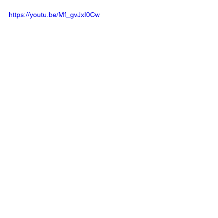
https://youtu.be/Mf_gvJxI0Cw
Dua Lipa - Dance The 
Night   
https://youtu.be/OiC1rgCPmUQ